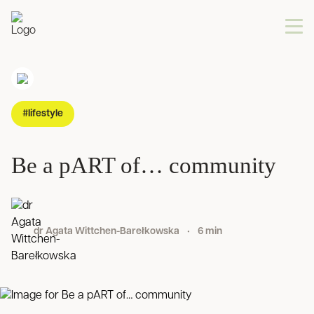
#lifestyle
Be a pART of… community
dr Agata Wittchen-Barełkowska
•
6 min