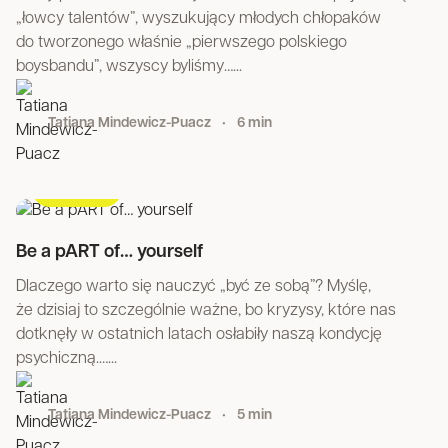
„łowcy talentów”, wyszukujący młodych chłopaków
do tworzonego właśnie „pierwszego polskiego
boysbandu”, wszyscy byliśmy…...
Tatiana Mindewicz-Puacz
•
6 min
#lifestyle
Be a pART of… yourself
Dlaczego warto się nauczyć „być ze sobą”? Myślę,
że dzisiaj to szczególnie ważne, bo kryzysy, które nas
dotknęły w ostatnich latach osłabiły naszą kondycję
psychiczną.…...
Tatiana Mindewicz-Puacz
•
5 min