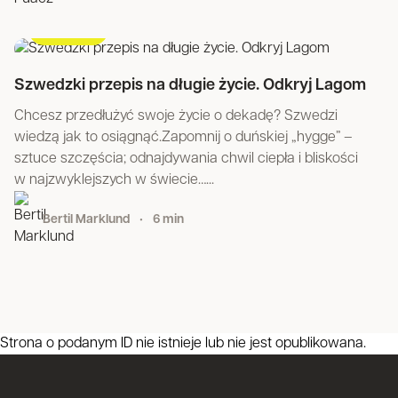
#lifestyle
Szwedzki przepis na długie życie. Odkryj Lagom
Chcesz przedłużyć swoje życie o dekadę? Szwedzi
wiedzą jak to osiągnąć.Zapomnij o duńskiej „hygge” –
sztuce szczęścia; odnajdywania chwil ciepła i bliskości
w najzwyklejszych w świecie…...
Bertil Marklund
•
6 min
Strona o podanym ID nie istnieje lub nie jest opublikowana.