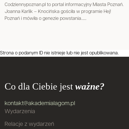
Codziennypoznan.pl to portal informacyjny Miasta Poznań.
Joanna Karlik – Knocińska gościła w programie Hej!
Poznań i mówiła o genezie powstania…...
Strona o podanym ID nie istnieje lub nie jest opublikowana.
Co dla Ciebie jest
ważne?
kontakt@akademialagom.pl
Wydarzenia
Relacje z wydarzeń