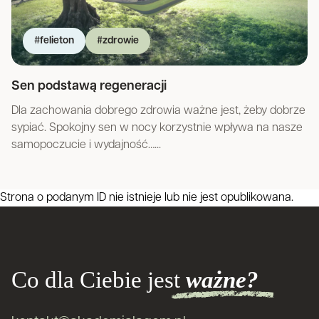
#felieton
#zdrowie
Sen podstawą regeneracji
Dla zachowania dobrego zdrowia ważne jest, żeby dobrze
sypiać. Spokojny sen w nocy korzystnie wpływa na nasze
samopoczucie i wydajność…...
Strona o podanym ID nie istnieje lub nie jest opublikowana.
Co dla Ciebie jest
ważne?