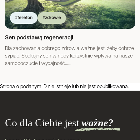
#felieton
#zdrowie
Sen podstawą regeneracji
Dla zachowania dobrego zdrowia ważne jest, żeby dobrze
sypiać. Spokojny sen w nocy korzystnie wpływa na nasze
samopoczucie i wydajność…...
Strona o podanym ID nie istnieje lub nie jest opublikowana.
Co dla Ciebie jest
ważne?